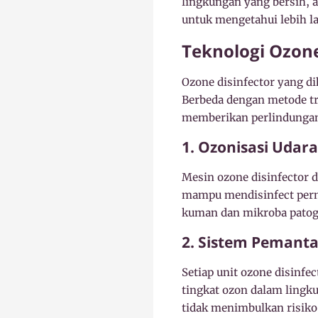
lingkungan yang bersih,
untuk mengetahui lebih l
Teknologi Ozone
Ozone disinfector yang di
Berbeda dengan metode tr
memberikan perlindungan 
1. Ozonisasi Uda
Mesin ozone disinfector 
mampu mendisinfect perm
kuman dan mikroba patog
2. Sistem Pemant
Setiap unit ozone disinf
tingkat ozon dalam lingk
tidak menimbulkan risiko