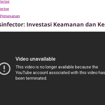
fector
fector
n Pemesanan
sinfector: Investasi Keamanan dan K