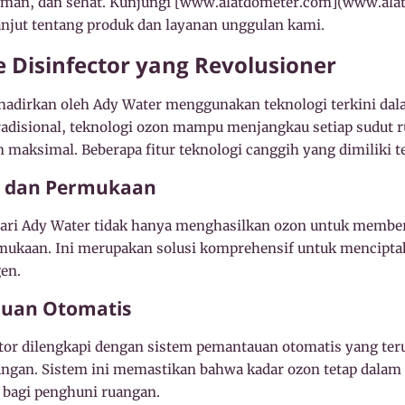
 aman, dan sehat. Kunjungi [www.alatdometer.com](www.ala
anjut tentang produk dan layanan unggulan kami.
 Disinfector yang Revolusioner
hadirkan oleh Ady Water menggunakan teknologi terkini dala
adisional, teknologi ozon mampu menjangkau setiap sudut 
maksimal. Beberapa fitur teknologi canggih yang dimiliki 
ra dan Permukaan
dari Ady Water tidak hanya menghasilkan ozon untuk members
ukaan. Ini merupakan solusi komprehensif untuk menciptak
en.
auan Otomatis
ector dilengkapi dengan sistem pemantauan otomatis yang 
ungan. Sistem ini memastikan bahwa kadar ozon tetap dalam
 bagi penghuni ruangan.