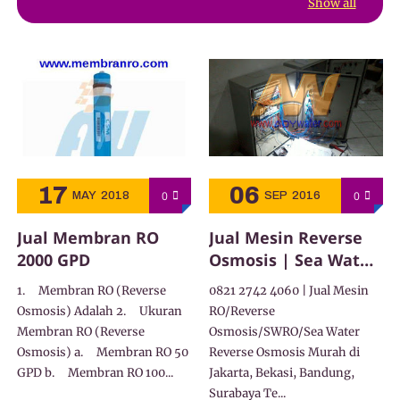
Show all
17
06
0
0
MAY
2018
SEP
2016
Jual Membran RO
Jual Mesin Reverse
2000 GPD
Osmosis | Sea Water
Reverse Osmosis
1. Membran RO (Reverse
0821 2742 4060 | Jual Mesin
Murah
Osmosis) Adalah 2. Ukuran
RO/Reverse
Membran RO (Reverse
Osmosis/SWRO/Sea Water
Osmosis) a. Membran RO 50
Reverse Osmosis Murah di
GPD b. Membran RO 100...
Jakarta, Bekasi, Bandung,
Surabaya Te...