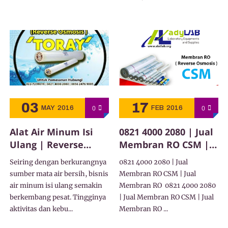
03
17
0
0
MAY
2016
FEB
2016
Alat Air Minum Isi
0821 4000 2080 | Jual
Ulang | Reverse
Membran RO CSM |
Osmosis
Jual Membran RO
Seiring dengan berkurangnya
0821 4000 2080 | Jual
sumber mata air bersih, bisnis
Membran RO CSM | Jual
air minum isi ulang semakin
Membran RO 0821 4000 2080
berkembang pesat. Tingginya
| Jual Membran RO CSM | Jual
aktivitas dan kebu...
Membran RO ...