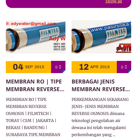
Show all
04
12
0
0
SEP
2015
APR
2015
MEMBRAN RO | TIPE
BERBAGAI JENIS
MEMBRAN REVERSE
MEMBRAN REVERSE
OSMOSIS | FILMTECH
OSMOSIS (RO) | JUAL
MEMBRAN RO | TIPE
PERKEMBANGAN SEKARANG
| TORAY | CSM
MEMBRAN RO
MEMBRAN REVERSE
JENIS-JENIS MEMBRAN
OSMOSIS | FILMTECH |
REVERSE OSMOSIS dimana
TORAY | CSM | JAKARTA |
teknologi pengolahan air
BEKASI | BANDUNG |
dewasa ini telah mengalami
SURABAYA TIPE MEMBRAN
perkembangan yang ...