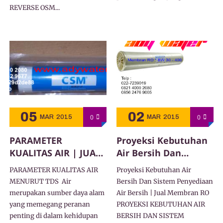
REVERSE OSM...
05
02
0
0
MAR
2015
MAR
2015
PARAMETER
Proyeksi Kebutuhan
KUALITAS AIR | JUAL
Air Bersih Dan
Harga Membran RO
Sistem Penyediaan
PARAMETER KUALITAS AIR
Proyeksi Kebutuhan Air
Air Bersih | Jual
MENURUT TDS Air
Bersih Dan Sistem Penyediaan
Membran RO
merupakan sumber daya alam
Air Bersih | Jual Membran RO
yang memegang peranan
PROYEKSI KEBUTUHAN AIR
penting di dalam kehidupan
BERSIH DAN SISTEM