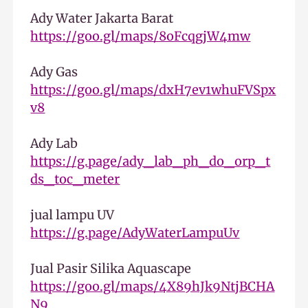
Ady Water Jakarta Barat
https://goo.gl/maps/8oFcqgjW4mw
Ady Gas
https://goo.gl/maps/dxH7ev1whuFVSpx
v8
Ady Lab
https://g.page/ady_lab_ph_do_orp_t
ds_toc_meter
jual lampu UV
https://g.page/AdyWaterLampuUv
Jual Pasir Silika Aquascape
https://goo.gl/maps/4X89hJk9NtjBCHA
N9