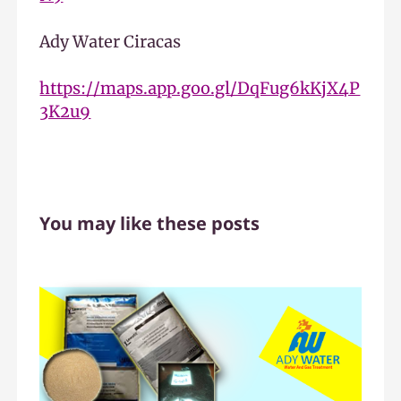
Ady Water Ciracas
https://maps.app.goo.gl/DqFug6kKjX4P
3K2u9
You may like these posts