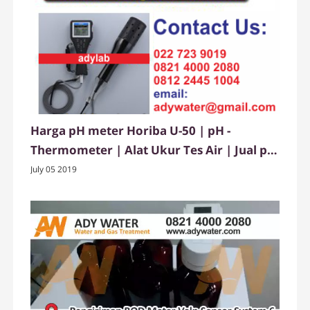
Harga pH meter Horiba U-50 | pH -
Thermometer | Alat Ukur Tes Air | Jual pH
meter di Jakarta
July 05 2019