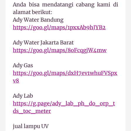
Anda bisa mendatangi cabang kami di
alamat berikut:
Ady Water Bandung
https://goo.gl/maps/1pxxAb9hJYB2
Ady Water Jakarta Barat
https://goo.gl/maps/8oFcqgjW4mw
Ady Gas
https://goo.gl/maps/dxH7ev1whuFVSpx
v8
Ady Lab
https://g.page/ady_lab_ph_do_orp_t
ds_toc_meter
jual lampu UV