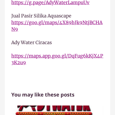
https://g.page/AdyWaterLampuUv
Jual Pasir Silika Aquascape
https://goo.gl/maps/4X89hJk9NtjBCHA
N9
Ady Water Ciracas
https://maps.app.goo.gl/DqFug6kKjX4P
3K2u9
You may like these posts