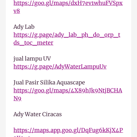
https://goo.gl/maps/dxH7ev1whuFVSpx
v8
Ady Lab
https://g.page/ady_lab_ph_do_orp_t
ds_toc_meter
jual lampu UV
https://g.page/AdyWaterLampuUv
Jual Pasir Silika Aquascape
https://goo.gl/maps/4X89hJk9NtjBCHA
N9
Ady Water Ciracas
https://maps.app.goo.gl/DqFug6kKjX4P