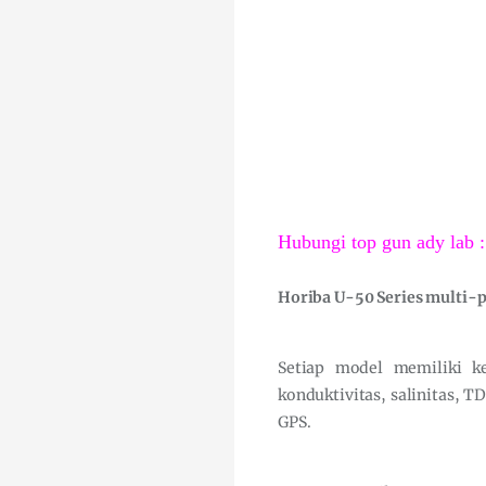
Hubungi top gun ady lab :
Horiba U-50 Series multi-p
Setiap model memiliki k
konduktivitas, salinitas, T
GPS.