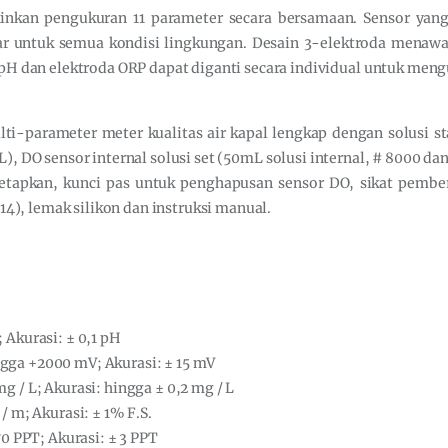
nkan pengukuran 11 parameter secara bersamaan. Sensor yang 
ar untuk semua kondisi lingkungan. Desain 3-elektroda menawar
 pH dan elektroda ORP dapat diganti secara individual untuk men
ti-parameter meter kualitas air kapal lengkap dengan solusi s
), DO sensor internal solusi set (50mL solusi internal, # 8000 da
tapkan, kunci pas untuk penghapusan sensor DO, sikat pembersi
R14), lemak silikon dan instruksi manual.
 Akurasi: ± 0,1 pH
gga +2000 mV; Akurasi: ± 15 mV
g / L; Akurasi: hingga ± 0,2 mg / L
/ m; Akurasi: ± 1% F.S.
70 PPT; Akurasi: ± 3 PPT