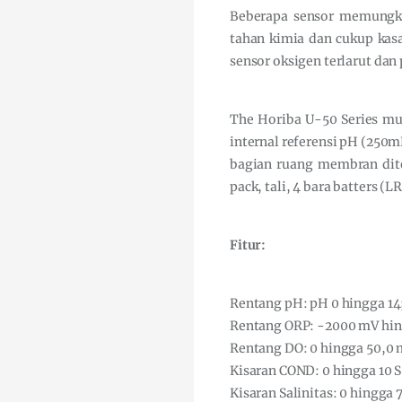
Beberapa sensor memungki
tahan kimia dan cukup kas
sensor oksigen terlarut dan
The Horiba U-50 Series mul
internal referensi pH (250mL
bagian ruang membran dite
pack, tali, 4 bara batters (L
Fitur:
Rentang pH: pH 0 hingga 14;
Rentang ORP: -2000 mV hin
Rentang DO: 0 hingga 50,0 m
Kisaran COND: 0 hingga 10 S 
Kisaran Salinitas: 0 hingga 