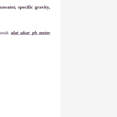
ater, specific gravity,
rmasuk
alat ukur ph meter