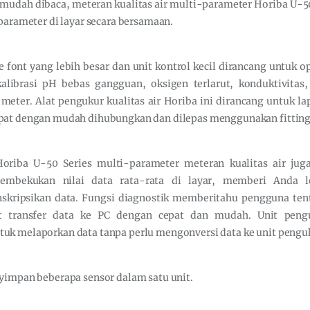
mudah dibaca, meteran kualitas air multi-parameter Horiba U-5
parameter di layar secara bersamaan.
 font yang lebih besar dan unit kontrol kecil dirancang untuk op
librasi pH bebas gangguan, oksigen terlarut, konduktivitas
meter. Alat pengukur kualitas air Horiba ini dirancang untuk 
pat dengan mudah dihubungkan dan dilepas menggunakan fitting
riba U-50 Series multi-parameter meteran kualitas air juga
mbekukan nilai data rata-rata di layar, memberi Anda 
skripsikan data. Fungsi diagnostik memberitahu pengguna ten
 transfer data ke PC dengan cepat dan mudah. Unit pengu
k melaporkan data tanpa perlu mengonversi data ke unit penguk
yimpan beberapa sensor dalam satu unit.