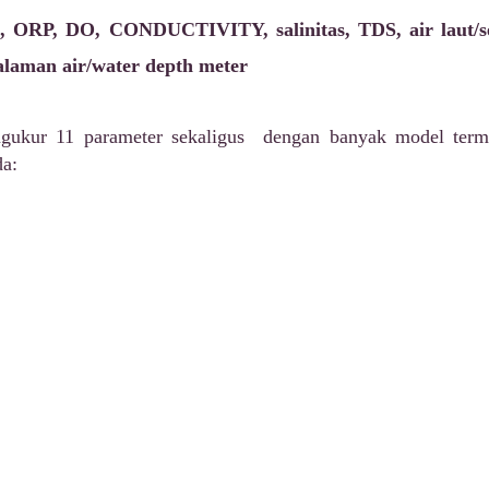
 ORP, DO, CONDUCTIVITY, salinitas, TDS, air laut/seaw
dalaman air/water depth meter
 ngukur 11 parameter sekaligus dengan banyak model te
da: