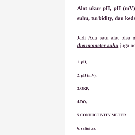
Alat ukur pH, pH (mV),
suhu, turbidity, dan ke
Jadi Ada satu alat bisa
thermometer suhu
juga a
1. pH,
2. pH (mV),
3.ORP,
4.DO,
5.CONDUCTIVITY METER
6. salinitas,