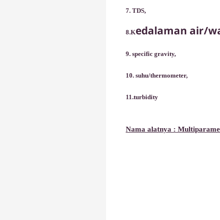
7. TDS,
edalaman air/wa
8.K
9. specific gravity,
1
0. suhu/thermometer,
11.turbidity
Nama alatnya : Multiparamet